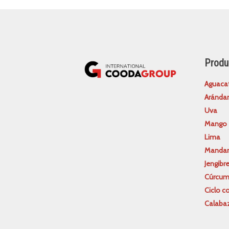
Produ
Aguaca
Aránda
Uva
Mango
Lima
Mandar
Jengibr
Cúrcu
Ciclo co
Calaba