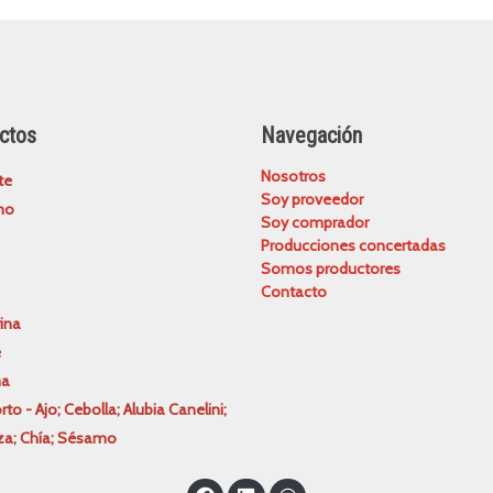
ctos
Navegación
Nosotros
te
Soy proveedor
no
Soy comprador
Producciones concertadas
Somos productores
Contacto
ina
e
ma
rto - Ajo; Cebolla; Alubia Canelini;
za; Chía; Sésamo