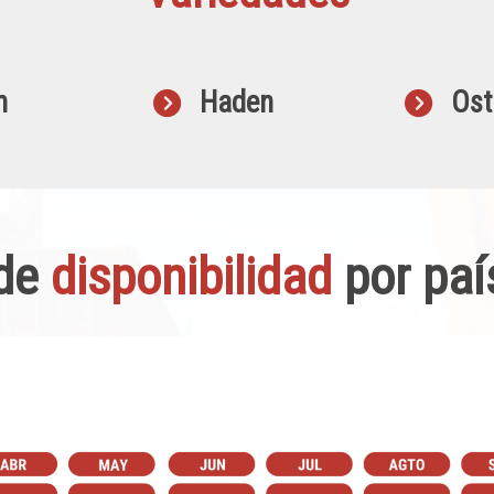
h
Haden
Ost
 de
disponibilidad
por paí