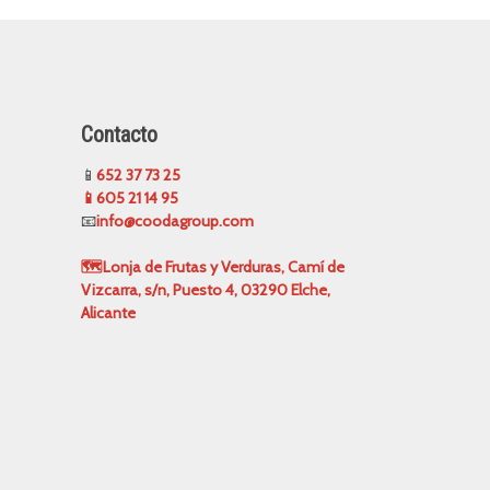
Contacto
📱
652 37 73 25
📱605 21 14 95
📧
info@coodagroup.com
🗺️Lonja de Frutas y Verduras, Camí de
Vizcarra, s/n, Puesto 4, 03290 Elche,
Alicante